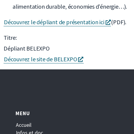
alimentation durable, économies d’énergie…).
s'ouvre
Découvrez le dépliant de présentation ici
(PDF).
dans
Titre:
une
Dépliant BELEXPO
nouvelle
s'ouvre
Découvrez le site de BELEXPO
fenêtre
dans
une
nouvelle
fenêtre
MENU
Accueil
Infos et doc