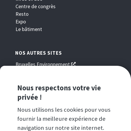
Centre de congrès
Resto
Expo
Le bâtiment
NOS AUTRES SITES
s'ouvre
Bruxelles Environnement
dans
s'ouvre
Guide du bâtiment durable
une
dans
s'ouvre
Good Food
nouvelle
une
dans
Nous respectons votre vie
s'ouvre
Brussels Gardens
fenêtre
nouvelle
une
dans
s'ouvre
Homegrade
privée !
fenêtre
nouvelle
une
dans
s'ouvre
LEZ
fenêtre
nouvelle
une
dans
Nous utilisons les cookies pour vous
fenêtre
nouvelle
une
fournir la meilleure expérience de
fenêtre
nouvelle
NOS APPLICATIONS POUR SMARTPHONES
navigation sur notre site internet.
fenêtre