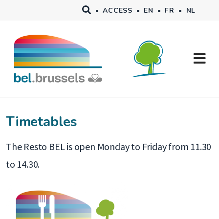
Skip to main content
•
ACCESS
•
EN
•
FR
•
NL
Timetables
The Resto BEL is open Monday to Friday from 11.30
to 14.30.