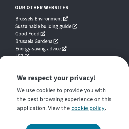
OUR OTHER WEBSITES
s'ouvre
Brussels Environment
dans
s'ouvre
Sustainable building guide
une
dans
s'ouvre
Good Food
nouvelle
une
dans
s'ouvre
Brussels Gardens
fenêtre
nouvelle
une
dans
s'ouvre
Energy-saving advice
fenêtre
nouvelle
une
dans
s'ouvre
LEZ
fenêtre
nouvelle
une
dans
fenêtre
nouvelle
une
fenêtre
We respect your privacy!
nouvelle
OUR APPLICATIONS FOR SMARTPHONES
fenêtre
We use cookies to provide you with
s'ouvre
Brussels air
dans
the best browsing experience on this
une
AN INITIATIVE OF
application. View the
cookie policy
.
nouvelle
fenêtre