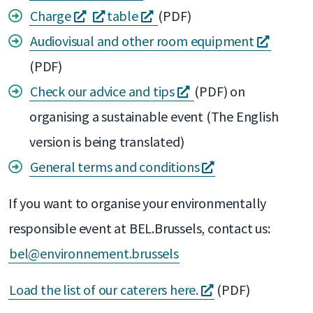
s'ouvre
une
s'ouvre
s'ouvre
Charge
table
(PDF)
dans
nouvelle
dans
dans
s'ouvre
Audiovisual and other room equipment
une
fenêtre
une
une
dans
(PDF)
nouvelle
nouvelle
nouvelle
s'ouvre
une
Check our advice and tips
(PDF) on
fenêtre
fenêtre
fenêtre
dans
nouvell
organising a sustainable event (The English
une
fenêtre
version is being translated)
nouvelle
s'ouvre
General terms and conditions
fenêtre
dans
If you want to organise your environmentally
une
responsible event at BEL.Brussels, contact us:
nouvelle
bel@environnement.brussels
fenêtre
s'ouvre
Load the list of our caterers here.
(PDF)