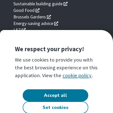
dans
s'ouvre
Sustainable building guide
une
dans
s'ouvre
Good Food
nouvelle
une
dans
s'ouvre
Brussels Gardens
fenêtre
nouvelle
une
dans
s'ouvre
Energy-saving advice
fenêtre
nouvelle
une
dans
s'ouvre
LEZ
fenêtre
nouvelle
une
dans
fenêtre
nouvelle
une
fenêtre
We respect your privacy!
nouvelle
OUR APPLICATIONS FOR SMARTPHONES
fenêtre
We use cookies to provide you with
s'ouvre
Brussels air
dans
the best browsing experience on this
une
AN INITIATIVE OF
application. View the
cookie policy
.
nouvelle
fenêtre
Accept all
Set cookies