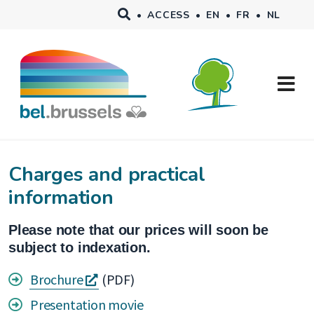
Skip to main content
•
ACCESS
•
EN
•
FR
•
NL
Charges and practical
information
Please note that our prices will soon be
subject to indexation.
s'ouvre
Brochure
(PDF)
dans
Presentation movie