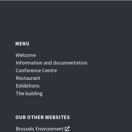
dans
une
nouvelle
fenêtre
MENU
Welcome
Information and documentation
Conference Centre
Restaurant
Exhibitions
The building
OUR OTHER WEBSITES
s'ouvre
Brussels Environment